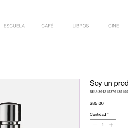
ESCUELA
CAFÉ
LIBROS
CINE
Soy un pro
SKU: 36421537613519
Precio
$85.00
Cantidad
*