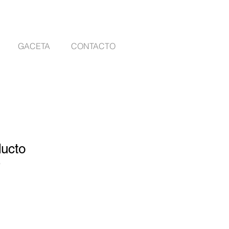
GACETA
CONTACTO
ducto
9