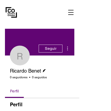
Más acciones
Seguir
Ricardo Benet
Escritor
Ricardo Benet
0 seguidores
0 seguidos
Perfil
Perfil